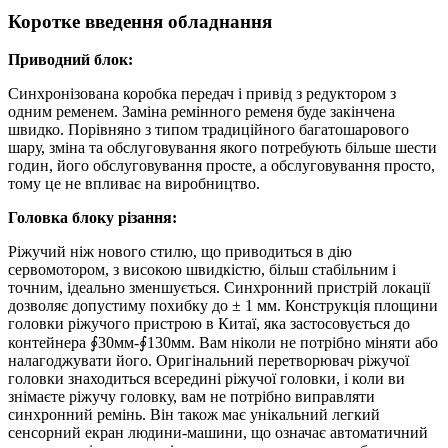
Коротке введення обладнання
Приводний блок:
Синхронізована коробка передач і привід з редуктором з
одним ременем. Заміна ремінного ременя буде закінчена
швидко. Порівняно з типом традиційного багатошарового
шару, зміна та обслуговування якого потребують більше шести
годин, його обслуговування просте, а обслуговування просто,
тому це не впливає на виробництво.
Головка блоку різання:
Ріжучий ніж нового стилю, що приводиться в дію
сервомотором, з високою швидкістю, більш стабільним і
точним, ідеально зменшується. Синхронний пристрій локації
дозволяє допустиму похибку до ± 1 мм. Конструкція площини
головки ріжучого пристрою в Китаї, яка застосовується до
контейнера ∮30мм-∮130мм. Вам ніколи не потрібно міняти або
налагоджувати його. Оригінальний перетворювач ріжучої
головки знаходиться всередині ріжучої головки, і коли ви
знімаєте ріжучу головку, вам не потрібно виправляти
синхронний ремінь. Він також має унікальний легкий
сенсорний екран людини-машини, що означає автоматичний