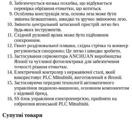
Забезпечується низька похибка, що відбувається
перевірка обрізання етикетки, що котиться.
Особлива конструкція леза, основа леза може бути
змінена безкоштовно, швидко та зручно змінюючи лезо.
Змінити центральний затискний пристрій легко без
будь-яких інструментів.
Східний рухомий ярлик може бути підйомним
синхронним.
Гвинт розділювальної пляшки, східна стрічка та конвеєр
регулюються синхронно; Це легко і швидко зробити.
Застосування сервомотора ANCHUAN виробництва
Японії та чутливої фотоелектрики для забезпечення
точності різання етикетки.
Електричний контролер з нержавіючої сталі, який
використовує PLC Mitsubishi, виготовлений в Японії.
Застосовуючи передові технології автоматичного
управління людиною-машиною, основним компонентом
є відомий бренд.
SS блок управління електроенергією, прийняти на
озброєння японський PLC Mitsubishi.
Супутні товари