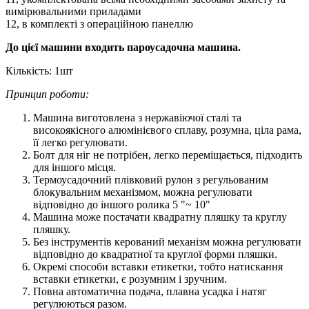
вимірювальними приладами
12, в комплекті з операційною панеллю
До цієї машини входить пароусадочна машина.
Кількість: 1шт
Принцип роботи:
Машина виготовлена з нержавіючої сталі та
високоякісного алюмінієвого сплаву, розумна, ціла рама,
її легко регулювати.
Болт для ніг не потрібен, легко переміщається, підходить
для іншого місця.
Термоусадочний плівковий рулон з регульованим
блокувальним механізмом, можна регулювати
відповідно до іншого ролика 5 "~ 10"
Машина може постачати квадратну пляшку та круглу
пляшку.
Без інструментів керований механізм можна регулювати
відповідно до квадратної та круглої форми пляшки.
Окремі способи вставки етикетки, тобто натискання
вставки етикетки, є розумним і зручним.
Повна автоматична подача, плавна усадка і натяг
регулюються разом.