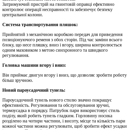
Затримуючий пристрій на гвинтовій оправці ефективно
контролює операції несправності та забезпечує безпеку
центральної колони.
Система транспортування пляшок:
Прийнятий з механічною коробкою передач для приведення
позиціонуючого ременя з обох сторін. Під час заміни всього
блоку, що несе пляшку, вниз і вгору, ширина контролюється
одним маховиком з метою синхронного та швидкого
регулювання.
Головка машини вгору і вниз:
Він приймає двигун вгору і вниз, що дозволяє зробити роботу
більш зручною.
Новий пароусадочний тунель:
Пароусадочний тунель нового стилю значно покращує
ефективність. Регулювання та обслуговування зручні,
термоусадка в порядку. Патрубок пари використовує стиль
поділу, який робить тунель гладким. Горловину носика
розділено на чотири частини, і висоту, місце та кількість пари
кожної частини можна регулювати, щоб зробити ефект усадки