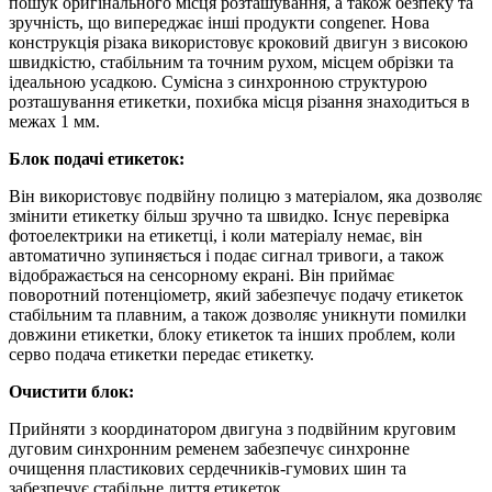
пошук оригінального місця розташування, а також безпеку та
зручність, що випереджає інші продукти congener. Нова
конструкція різака використовує кроковий двигун з високою
швидкістю, стабільним та точним рухом, місцем обрізки та
ідеальною усадкою. Сумісна з синхронною структурою
розташування етикетки, похибка місця різання знаходиться в
межах 1 мм.
Блок подачі етикеток:
Він використовує подвійну полицю з матеріалом, яка дозволяє
змінити етикетку більш зручно та швидко. Існує перевірка
фотоелектрики на етикетці, і коли матеріалу немає, він
автоматично зупиняється і подає сигнал тривоги, а також
відображається на сенсорному екрані. Він приймає
поворотний потенціометр, який забезпечує подачу етикеток
стабільним та плавним, а також дозволяє уникнути помилки
довжини етикетки, блоку етикеток та інших проблем, коли
серво подача етикетки передає етикетку.
Очистити блок:
Прийняти з координатором двигуна з подвійним круговим
дуговим синхронним ременем забезпечує синхронне
очищення пластикових сердечників-гумових шин та
забезпечує стабільне лиття етикеток.