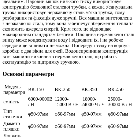
ідеальним. Паровий мішок низького тиску використовує
конструкцію безшовної сталевої трубки, а кожна з'єднувальна
трубка використовує нержавіючу сталь м’яка трубка, тому
розбирання та фіксація дуже зручні. Вся машина виготовлена
з нержавіючої сталі, тому вона забезпечує збереження тепла та
економить джерела енергії. Крім того, це відповідає
міжнародним стандартам безпеки. Площина нержавіючої сталі
внизу може конденсувати воду і відводити їх, і на робоче
середовище впливати не можна. Попереду і ззаду на корпусі
коробки є два вікна для очей. Водонепроникна конструкція
всієї машини виконана з нержавіючої сталі, що робить
експлуатацію та підтримку зручною.
Основні параметри
Модель
ВК-150
ВК-250
ВК-350
ВК-450
параметри
6000-9000B
12000-
18000-
25000-
ємність
/ H
15000 B / H
24000 Ч / Ч
30000 B / H
Тип
φ50-97мм
φ50-97мм
φ50-97мм
φ50-97мм
етикетки
Діаметр
φ50-97мм
φ50-97мм
φ50-97мм
φ50-97мм
пляшки
Довжина