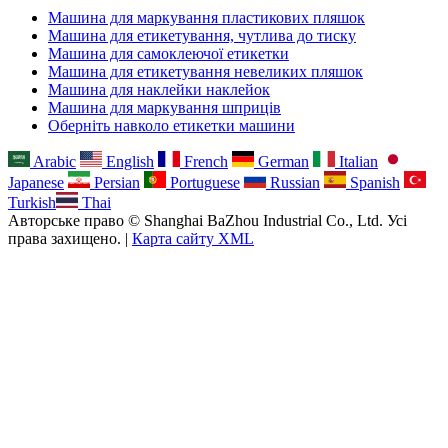
Машина для маркування пластикових пляшок
Машина для етикетування, чутлива до тиску
Машина для самоклеючої етикетки
Машина для етикетування невеликих пляшок
Машина для наклейки наклейок
Машина для маркування шприців
Оберніть навколо етикетки машини
Arabic
English
French
German
Italian
Japanese
Persian
Portuguese
Russian
Spanish
Turkish
Thai
Авторське право © Shanghai BaZhou Industrial Co., Ltd. Усі
права захищено. |
Карта сайту XML