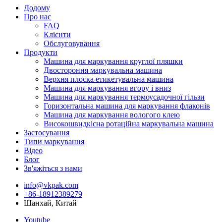
Додому
Про нас
FAQ
Клієнти
Обслуговування
Продукти
Машина для маркування круглої пляшки
Двостороння маркувальна машина
Верхня плоска етикетувальна машина
Машина для маркування вгору і вниз
Машина для маркування термоусадочної гільзи
Горизонтальна машина для маркування флаконів
Машина для маркування вологого клею
Високошвидкісна ротаційна маркувальна машина
Застосування
Типи маркування
Відео
Блог
Зв'яжіться з нами
info@vkpak.com
+86-18912389279
Шанхай, Китай
Youtube