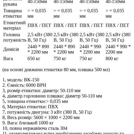
40-150мм
40-150мм
40-150мм
40-150мм
рукава
Товщина
> = 0,035
> = 0,035
> = 0,035
> = 0,035
етикетки
мм
мм
мм
мм
Етикетний
ПВХ / ПЕТ
ПВХ / ПЕТ
ПВХ / ПЕТ
ПВХ / ПЕТ
матеріал
Головна
2,5 кВт (380
2,5 кВт (380
2,5 кВт (380
2,5 кВт (380
потужність
В, 50 Гц)
В, 50 Гц)
В, 50 Гц)
В, 50 Гц)
2440 * 890
2440 * 890
2440 * 990
2440 * 990 *
Димісія
* 2200 мм
* 2200 мм
* 2200 мм
2200 мм
Вага
650 кг
750 кг
750 кг
800 кг
(на основі довжини етикетки 80 мм, пляшка 500 мл)
1, модель: ВК-150
2. Ємність: 6000 BPH
3, розмір етикетки: діаметр: 50-110 мм
4, діаметр горловини пляшки: діаметр 50-110 мм
5, товщина етикетки:> 0,035 мм
6, Матеріал етикетки: ПВХ
7, потужність двигуна: 3 кВт (380 В, 50 Гц)
8, Весь розмір: 5600 × 1000 × 2200 мм
9. Вага: близько8 1000 кг
10, повна нержавіюча сталь 304
11, укомплектована всіма необхідними засобами захисту та