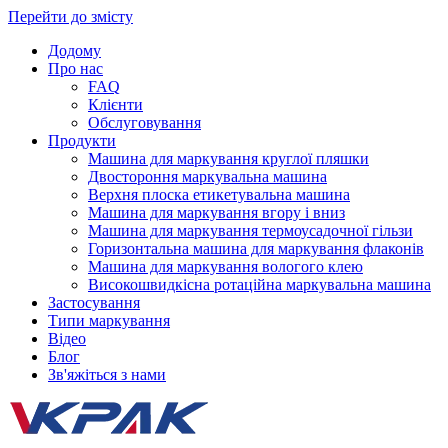
Перейти до змісту
Додому
Про нас
FAQ
Клієнти
Обслуговування
Продукти
Машина для маркування круглої пляшки
Двостороння маркувальна машина
Верхня плоска етикетувальна машина
Машина для маркування вгору і вниз
Машина для маркування термоусадочної гільзи
Горизонтальна машина для маркування флаконів
Машина для маркування вологого клею
Високошвидкісна ротаційна маркувальна машина
Застосування
Типи маркування
Відео
Блог
Зв'яжіться з нами